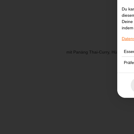
Du kan
diesem
Deine 
indem 
Daten
Essen
mit Panäng Thai-Curry, Hühnerbrust
Präf