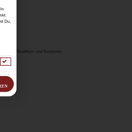
 In
nkt.
st Du,
milch mit Basilikum und Koriander
REN