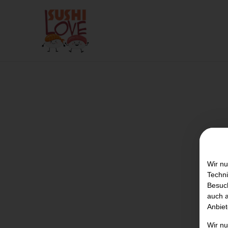
Wir nu
Techni
Besuch
auch a
Anbiet
Wir n