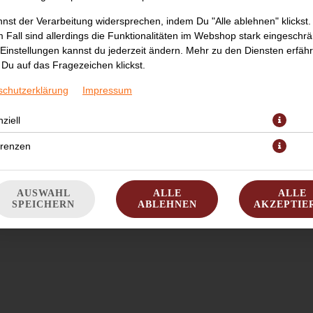
nst der Verarbeitung widersprechen, indem Du "Alle ablehnen" klickst.
 Fall sind allerdings die Funktionalitäten im Webshop stark eingeschrä
Einstellungen kannst du jederzeit ändern. Mehr zu den Diensten erfähr
Du auf das Fragezeichen klickst.
schutzerklärung
Impressum
ziell
streifen, Paprika, Broccoli, Zwiebeln, Peperoni und Erdnüsse in Kokos
erenzen
JETZT BESTELLEN
AUSWAHL
ALLE
ALLE
SPEICHERN
ABLEHNEN
AKZEPTIE