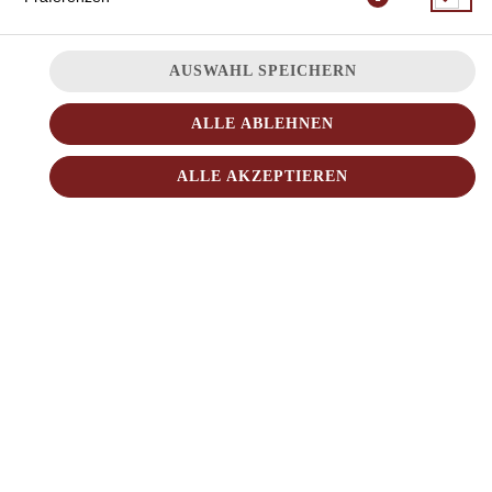
AUSWAHL SPEICHERN
ALLE ABLEHNEN
ALLE AKZEPTIEREN
ver. Gemüse, Hähnchen
JETZT BESTELLEN
© 2026
Sushi Love
Impressum
Datenschutz
Datenschutzeinstellungen
Barrierefreiheit
AGB
Lieferdienstsoftware und Webshop von
SIDES