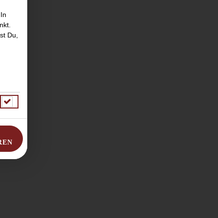
 In
nkt.
st Du,
REN