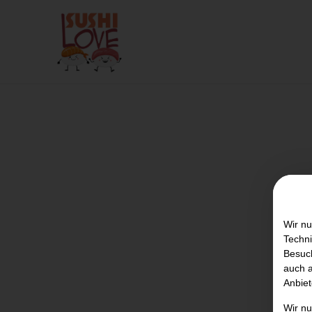
Wir nu
Techni
Besuch
auch a
Anbiet
Wir n