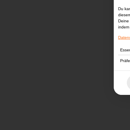
Du kan
diesem
Deine 
indem 
Daten
Essen
Präf