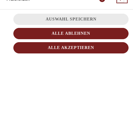
AUSWAHL SPEICHERN
ALLE ABLEHNEN
ALLE AKZEPTIEREN
JETZT BESTELLEN
© 2026
Sushi Love
Impressum
Datenschutz
Datenschutzeinstellungen
Barrierefreiheit
AGB
Lieferdienstsoftware und Webshop von
SIDES